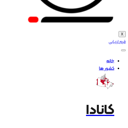
X
فرم ارزیابی
خانه
کشور ها
کانادا