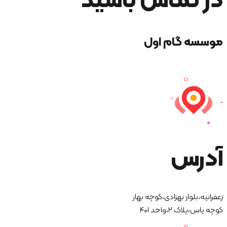
در تماس باشید
موسسه گام اول
آدرس
زعفرانیه،بلوار بهزادی،کوچه بهار
کوچه یاس،پلاک ۲،واحد ۴۰۱